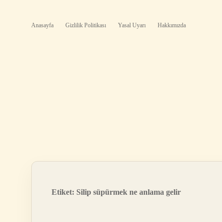
Anasayfa
Gizlilik Politikası
Yasal Uyarı
Hakkımızda
Etiket:
Silip süpürmek ne anlama gelir