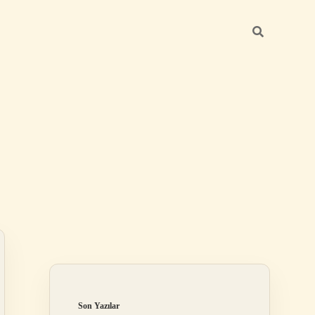
Sidebar
elexbet
tulipbet giri
Son Yazılar