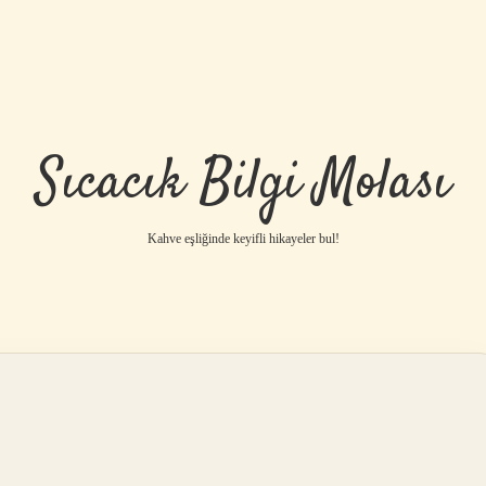
Sıcacık Bilgi Molası
Kahve eşliğinde keyifli hikayeler bul!