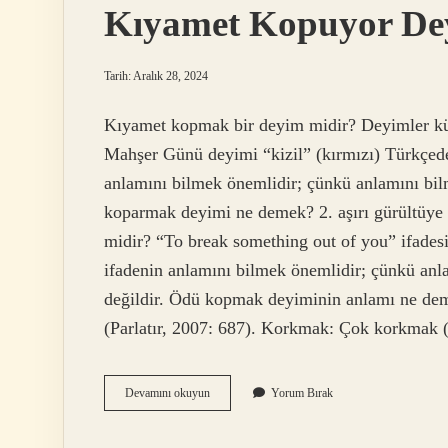
Kıyamet Kopuyor De
Tarih: Aralık 28, 2024
Kıyamet kopmak bir deyim midir? Deyimler kül
Mahşer Günü deyimi “kizil” (kırmızı) Türkçede
anlamını bilmek önemlidir; çünkü anlamını bi
koparmak deyimi ne demek? 2. aşırı gürültüye
midir? “To break something out of you” ifadesi 
ifadenin anlamını bilmek önemlidir; çünkü an
değildir. Ödü kopmak deyiminin anlamı ne d
(Parlatır, 2007: 687). Korkmak: Çok korkmak 
Kıyamet
Devamını okuyun
Yorum Bırak
Kopuyor
Deyim
Mi