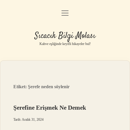
menüyü
Anasayfa
aç
Gizlilik Politikası
Sıcacık Bilgi Molası
Yasal Uyarı
Kahve eşliğinde keyifli hikayeler bul!
Hakkımızda
Etiket:
Şerefe neden söylenir
Şerefine Erişmek Ne Demek
Tarih: Aralık 31, 2024