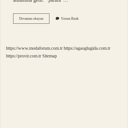
anlamına gelir. “Şarafa”…
Şerefine
Devamını okuyun
Yorum Bırak
Erişmek
Ne
Demek
https://www.modaforum.com.tr
https://agaoglugida.com.tr
https://provir.com.tr
Sitemap