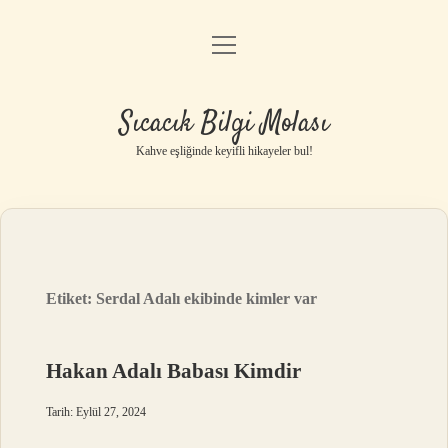
menüyü
Anasayfa
aç
Gizlilik Politikası
Sıcacık Bilgi Molası
Yasal Uyarı
Kahve eşliğinde keyifli hikayeler bul!
Hakkımızda
Etiket:
Serdal Adalı ekibinde kimler var
Hakan Adalı Babası Kimdir
Tarih: Eylül 27, 2024