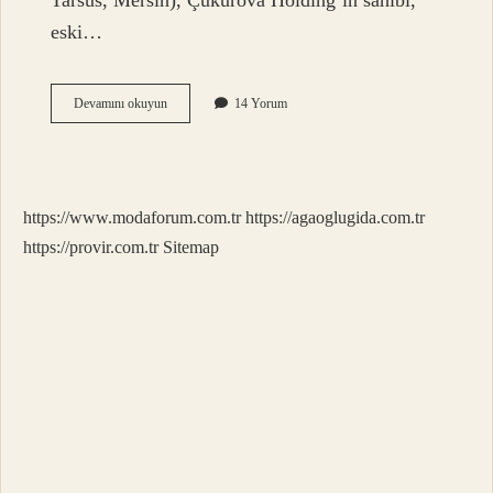
Tarsus, Mersin), Çukurova Holding’in sahibi,
eski…
Hakan
Devamını okuyun
14 Yorum
Adalı
Babası
Kimdir
https://www.modaforum.com.tr
https://agaoglugida.com.tr
https://provir.com.tr
Sitemap