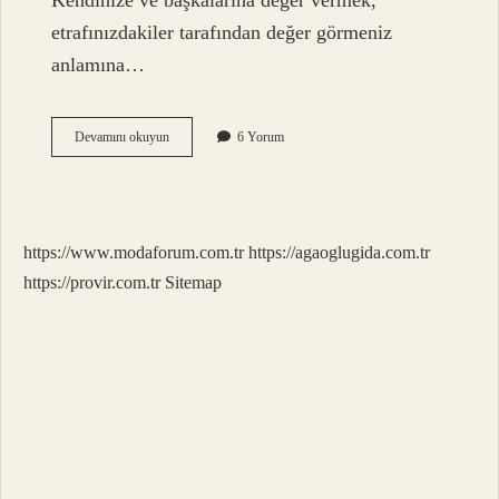
Kendinize ve başkalarına değer vermek,
etrafınızdakiler tarafından değer görmeniz
anlamına…
Tdk
Devamını okuyun
6 Yorum
Saygı
Ne
Demek
https://www.modaforum.com.tr
https://agaoglugida.com.tr
https://provir.com.tr
Sitemap