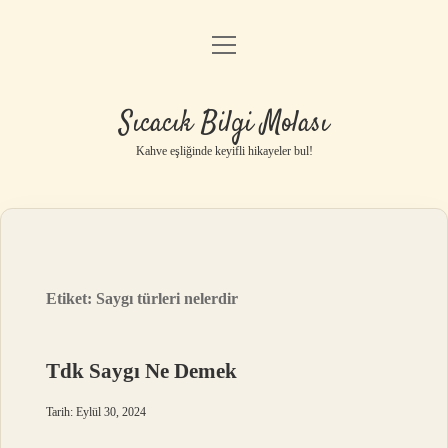
menüyü
Anasayfa
aç
Gizlilik Politikası
Sıcacık Bilgi Molası
Yasal Uyarı
Kahve eşliğinde keyifli hikayeler bul!
Hakkımızda
Etiket:
Saygı türleri nelerdir
Tdk Saygı Ne Demek
Tarih: Eylül 30, 2024