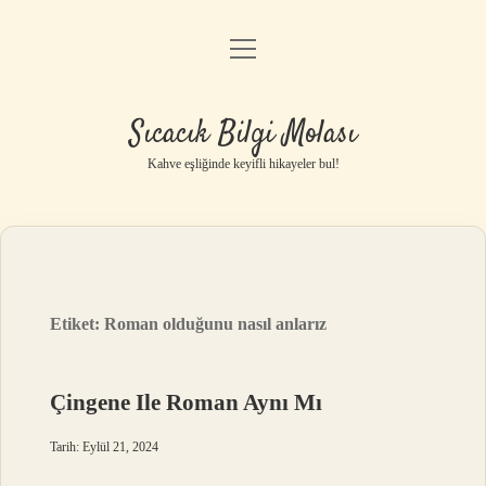
menüyü
Anasayfa
aç
Gizlilik Politikası
Sıcacık Bilgi Molası
Yasal Uyarı
Kahve eşliğinde keyifli hikayeler bul!
Hakkımızda
Etiket:
Roman olduğunu nasıl anlarız
Çingene Ile Roman Aynı Mı
Tarih: Eylül 21, 2024