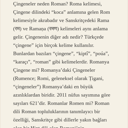
Çingeneler neden Roman? Roma kelimesi,
Çingene dilindeki “koca” anlamına gelen Rom
kelimesiyle akrabadır ve Sanskritçedeki Rama
(रम) ve Ramaṇa (रमण) kelimeleri aynı anlama
gelir. Çingenenin diğer adı nedir? Türkçede
“çingene” için birçok kelime kullanılır.
Bunlardan bazıları “çingene”, “kiptî”, “poúa”,
“karaçı”, “roman” gibi kelimelerdir. Romanya
Çingene mi? Romanya’daki Çingeneler
(Rumence; Romi, geleneksel olarak Țigani,
“çingeneler”) Romanya’daki en büyük
azınlıklardan biridir. 2011 nüfus sayımına göre
sayıları 621’dir. Romanlar Romen mi? Roman
dili Roman topluluklarının tanımlayıcı bir
özelliği, Sanskritçe gibi dillerle yakın bağları