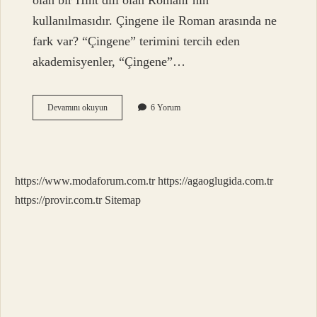
olan bir Hint dili olan Romani’nin
kullanılmasıdır. Çingene ile Roman arasında ne
fark var? “Çingene” terimini tercih eden
akademisyenler, “Çingene”…
Çingene
Devamını okuyun
6 Yorum
Ile
Roman
Aynı
Mı
https://www.modaforum.com.tr
https://agaoglugida.com.tr
https://provir.com.tr
Sitemap