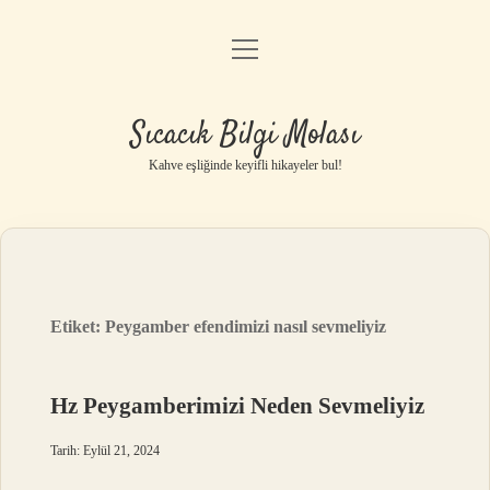
menüyü
Anasayfa
aç
Gizlilik Politikası
Sıcacık Bilgi Molası
Yasal Uyarı
Kahve eşliğinde keyifli hikayeler bul!
Hakkımızda
Etiket:
Peygamber efendimizi nasıl sevmeliyiz
Hz Peygamberimizi Neden Sevmeliyiz
Tarih: Eylül 21, 2024