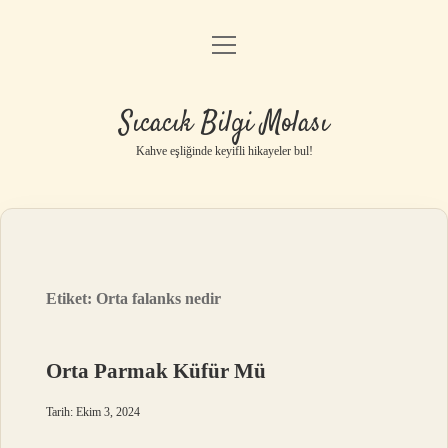
menüyü
Anasayfa
aç
Gizlilik Politikası
Sıcacık Bilgi Molası
Yasal Uyarı
Kahve eşliğinde keyifli hikayeler bul!
Hakkımızda
Etiket:
Orta falanks nedir
Orta Parmak Küfür Mü
Tarih: Ekim 3, 2024