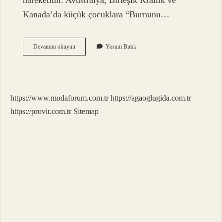
hareketidir. Avustralya, Birleşik Krallık ve
Kanada’da küçük çocuklara “Burnunu…
Orta
Devamını okuyun
Yorum Bırak
Parmak
Küfür
Mü
https://www.modaforum.com.tr
https://agaoglugida.com.tr
https://provir.com.tr
Sitemap