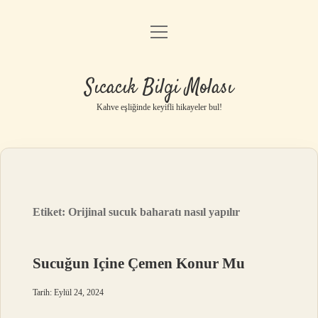
menüyü
Anasayfa
aç
Gizlilik Politikası
Sıcacık Bilgi Molası
Yasal Uyarı
Kahve eşliğinde keyifli hikayeler bul!
Hakkımızda
Etiket:
Orijinal sucuk baharatı nasıl yapılır
Sucuğun Içine Çemen Konur Mu
Tarih: Eylül 24, 2024