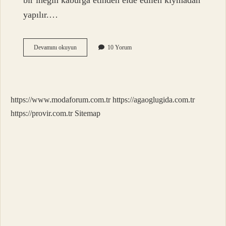
bir ineğin kaburga etinden elde edilen kıymadan
yapılır.…
Sucuğun
Devamını okuyun
10 Yorum
Içine
Çemen
Konur
Mu
https://www.modaforum.com.tr
https://agaoglugida.com.tr
https://provir.com.tr
Sitemap