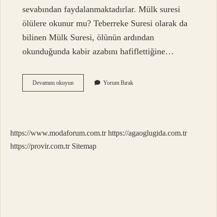
sevabından faydalanmaktadırlar. Mülk suresi
ölülere okunur mu? Teberreke Suresi olarak da
bilinen Mülk Suresi, ölünün ardından
okunduğunda kabir azabını hafiflettiğine…
Ölülerin
Devamını okuyun
Yorum Bırak
Arkasından
Hangi
Sure
Okunur
https://www.modaforum.com.tr
https://agaoglugida.com.tr
https://provir.com.tr
Sitemap