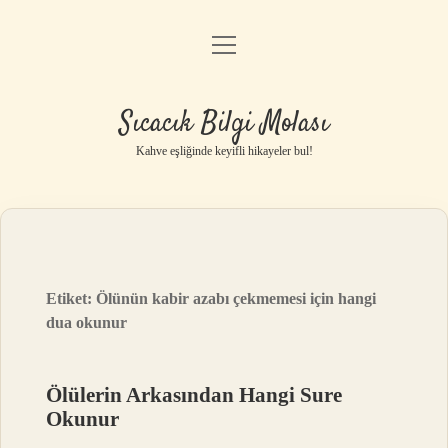
menüyü
Anasayfa
aç
Gizlilik Politikası
Sıcacık Bilgi Molası
Yasal Uyarı
Kahve eşliğinde keyifli hikayeler bul!
Hakkımızda
Etiket:
Ölünün kabir azabı çekmemesi için hangi
dua okunur
Ölülerin Arkasından Hangi Sure
Okunur