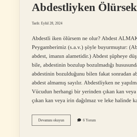
Abdestliyken Ölürsek
Tarih: Eylül 28, 2024
Abdestli iken ölürsem ne olur? Abdest ALMAK: A
Peygamberimiz (s.a.v.) şöyle buyurmuştur: (Ab
abdest, imanın alametidir.) Abdest şüpheye dü
bile, abdestinin bozulup bozulmadığı hususunda
abdestinin bozulduğunu bilen fakat sonradan a
abdest almamış sayılır. Abdestliyken ne yapılm
Vücudun herhangi bir yerinden çıkan kan veya i
çıkan kan veya irin dağılmaz ve leke halinde k
Abdestliyken
Devamını okuyun
6 Yorum
Ölürsek
Ne
Olur