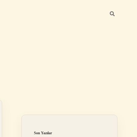
Sidebar
elexbet
tulipbet giriş
Son Yazılar