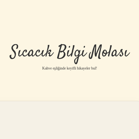
Sıcacık Bilgi Molası
Kahve eşliğinde keyifli hikayeler bul!