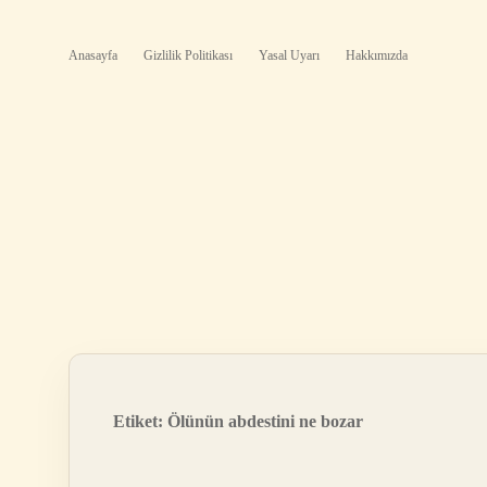
Anasayfa
Gizlilik Politikası
Yasal Uyarı
Hakkımızda
Etiket:
Ölünün abdestini ne bozar