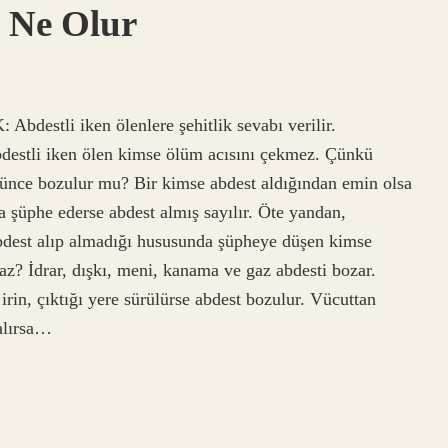
 Ne Olur
bdestli iken ölenlere şehitlik sevabı verilir.
destli iken ölen kimse ölüm acısını çekmez. Çünkü
şünce bozulur mu? Bir kimse abdest aldığından emin olsa
 şüphe ederse abdest almış sayılır. Öte yandan,
bdest alıp almadığı hususunda şüpheye düşen kimse
az? İdrar, dışkı, meni, kanama ve gaz abdesti bozar.
rin, çıktığı yere sürülürse abdest bozulur. Vücuttan
alırsa…