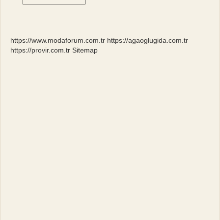
2024
Asgari
Ücret
Ne
Kadar
https://www.modaforum.com.tr
https://agaoglugida.com.tr
https://provir.com.tr
Sitemap