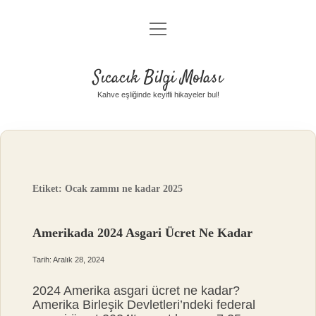
menüyü
Anasayfa
aç
Gizlilik Politikası
Sıcacık Bilgi Molası
Yasal Uyarı
Kahve eşliğinde keyifli hikayeler bul!
Hakkımızda
Etiket:
Ocak zammı ne kadar 2025
Amerikada 2024 Asgari Ücret Ne Kadar
Tarih: Aralık 28, 2024
2024 Amerika asgari ücret ne kadar?
Amerika Birleşik Devletleri’ndeki federal