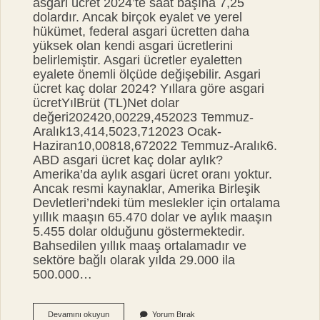
asgari ücret 2024’te saat başına 7,25
dolardır. Ancak birçok eyalet ve yerel
hükümet, federal asgari ücretten daha
yüksek olan kendi asgari ücretlerini
belirlemiştir. Asgari ücretler eyaletten
eyalete önemli ölçüde değişebilir. Asgari
ücret kaç dolar 2024? Yıllara göre asgari
ücretYılBrüt (TL)Net dolar
değeri202420,00229,452023 Temmuz-
Aralık13,414,5023,712023 Ocak-
Haziran10,00818,672022 Temmuz-Aralık6.
ABD asgari ücret kaç dolar aylık?
Amerika’da aylık asgari ücret oranı yoktur.
Ancak resmi kaynaklar, Amerika Birleşik
Devletleri’ndeki tüm meslekler için ortalama
yıllık maaşın 65.470 dolar ve aylık maaşın
5.455 dolar olduğunu göstermektedir.
Bahsedilen yıllık maaş ortalamadır ve
sektöre bağlı olarak yılda 29.000 ila
500.000…
Amerikada
Devamını okuyun
Yorum Bırak