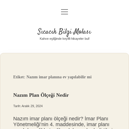
menüyü
Anasayfa
aç
Gizlilik Politikası
Sıcacık Bilgi Molası
Yasal Uyarı
Kahve eşliğinde keyifli hikayeler bul!
Hakkımızda
Etiket:
Nazım imar planına ev yapılabilir mi
Nazım Plan Ölçeği Nedir
Tarih: Aralık 29, 2024
Nazım imar planı ölçeği nedir? İmar Planı
Yönetmeliği’nin 4. maddesinde, imar planı