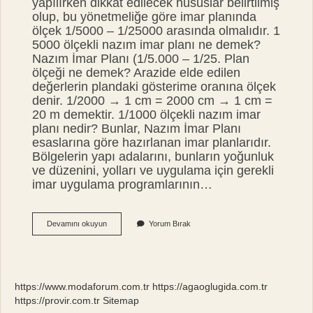
yapılırken dikkat edilecek hususlar belirtilmiş
olup, bu yönetmeliğe göre imar planında
ölçek 1/5000 – 1/25000 arasında olmalıdır. 1
5000 ölçekli nazım imar planı ne demek?
Nazım İmar Planı (1/5.000 – 1/25. Plan
ölçeği ne demek? Arazide elde edilen
değerlerin plandaki gösterime oranına ölçek
denir. 1/2000 → 1 cm = 2000 cm → 1 cm =
20 m demektir. 1/1000 ölçekli nazım imar
planı nedir? Bunlar, Nazım İmar Planı
esaslarına göre hazırlanan imar planlarıdır.
Bölgelerin yapı adalarını, bunların yoğunluk
ve düzenini, yolları ve uygulama için gerekli
imar uygulama programlarının…
Nazım
Devamını okuyun
Yorum Bırak
Plan
Ölçeği
Nedir
https://www.modaforum.com.tr
https://agaoglugida.com.tr
https://provir.com.tr
Sitemap