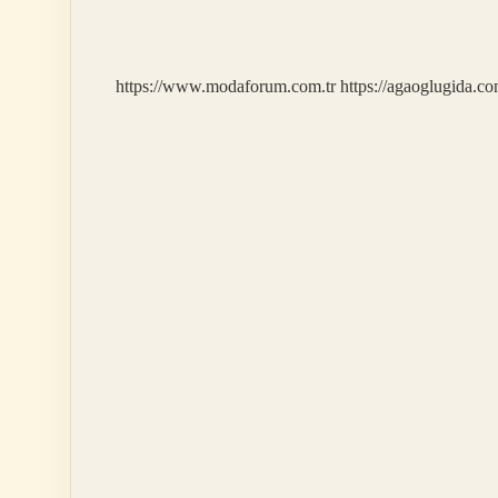
Devlete
Aittir
https://www.modaforum.com.tr
https://agaoglugida.co