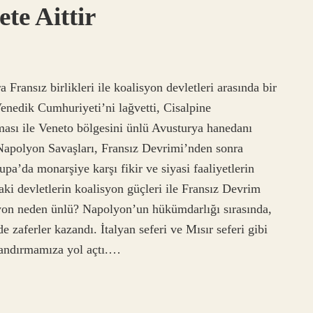
te Aittir
ransız birlikleri ile koalisyon devletleri arasında bir
nedik Cumhuriyeti’ni lağvetti, Cisalpine
sı ile Veneto bölgesini ünlü Avusturya hanedanı
Napolyon Savaşları, Fransız Devrimi’nden sonra
pa’da monarşiye karşı fikir ve siyasi faaliyetlerin
ki devletlerin koalisyon güçleri ile Fransız Devrim
lyon neden ünlü? Napolyon’un hükümdarlığı sırasında,
 zaferler kazandı. İtalyan seferi ve Mısır seferi gibi
dlandırmamıza yol açtı.…