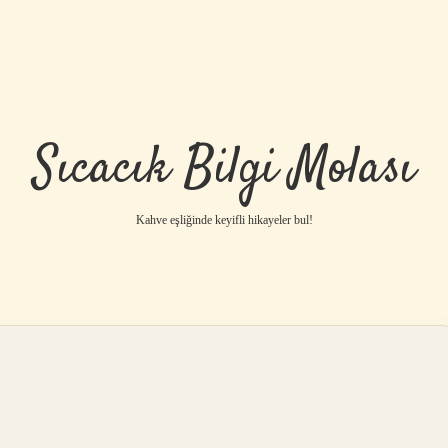
Sıcacık Bilgi Molası
Kahve eşliğinde keyifli hikayeler bul!