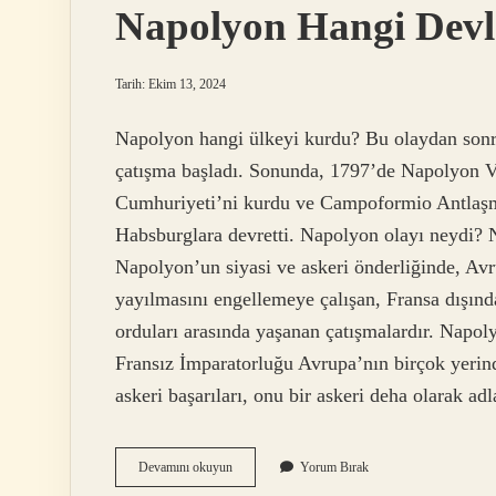
Napolyon Hangi Devle
Tarih: Ekim 13, 2024
Napolyon hangi ülkeyi kurdu? Bu olaydan sonra F
çatışma başladı. Sonunda, 1797’de Napolyon Ve
Cumhuriyeti’ni kurdu ve Campoformio Antlaşma
Habsburglara devretti. Napolyon olayı neydi? 
Napolyon’un siyasi ve askeri önderliğinde, Avru
yayılmasını engellemeye çalışan, Fransa dışında
orduları arasında yaşanan çatışmalardır. Napo
Fransız İmparatorluğu Avrupa’nın birçok yerinde
askeri başarıları, onu bir askeri deha olarak a
Napolyon
Devamını okuyun
Yorum Bırak
Hangi