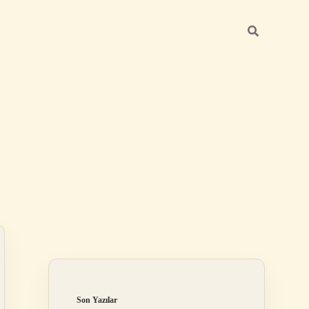
Sidebar
elexbet
tulipbet giriş
Son Yazılar