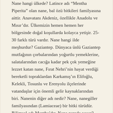
Nane hangi ülkede? Latince adı “Mentha
Piperita” olan nane, bal özü bitkileri familyasına
aittir. Anavatanı Akdeniz, özellikle Anadolu ve
Mısır’dır. Ülkemizin hemen hemen her
bölgesinde doğal koşullarda kolayca yetişir. 25-
30 farklı türü vardır. Nane hangi ilde
meşhurdur? Gaziantep. Dünyaca ünlü Gaziantep
mutfağının çorbalarından yoğurtlu yemeklerine,
salatalarından cacığa kadar pek çok yemeğine
lezzet katan nane, Fırat Nehri’nin hayat verdiği
bereketli topraklardan Karkamış’ın Elifoğlu,
Kelekli, Tosunlu ve Erenyolu ilçelerinde
vatandaşlar için önemli gelir kaynaklarından
biri. Nanenin diğer adı nedir? Nane, nanegiller
familyasından (Lamiaceae) bir bitki türüdür.