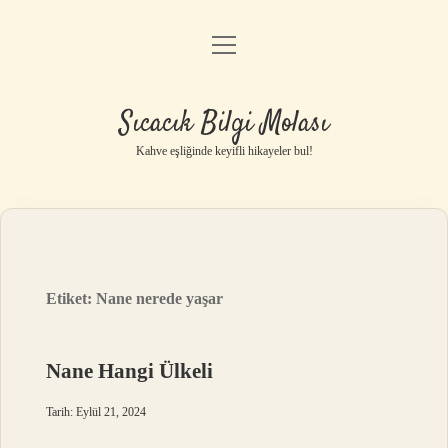
menüyü
Anasayfa
aç
Gizlilik Politikası
Sıcacık Bilgi Molası
Yasal Uyarı
Kahve eşliğinde keyifli hikayeler bul!
Hakkımızda
Etiket:
Nane nerede yaşar
Nane Hangi Ülkeli
Tarih: Eylül 21, 2024