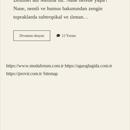
Bilimsel adı Mentha’dır. Nane nerede yaşar?
Nane, nemli ve humus bakımından zengin
topraklarda subtropikal ve ılıman…
Nane
Devamını okuyun
12 Yorum
Hangi
Ülkeli
https://www.modaforum.com.tr
https://agaoglugida.com.tr
https://provir.com.tr
Sitemap