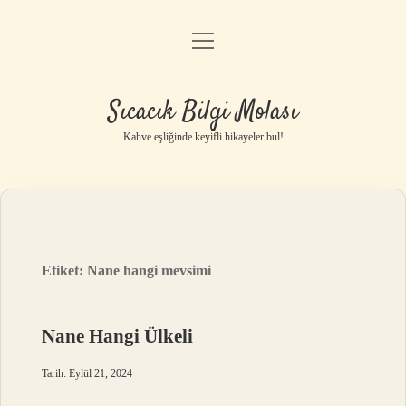
menüyü
Anasayfa
aç
Gizlilik Politikası
Sıcacık Bilgi Molası
Yasal Uyarı
Kahve eşliğinde keyifli hikayeler bul!
Hakkımızda
Etiket:
Nane hangi mevsimi
Nane Hangi Ülkeli
Tarih: Eylül 21, 2024