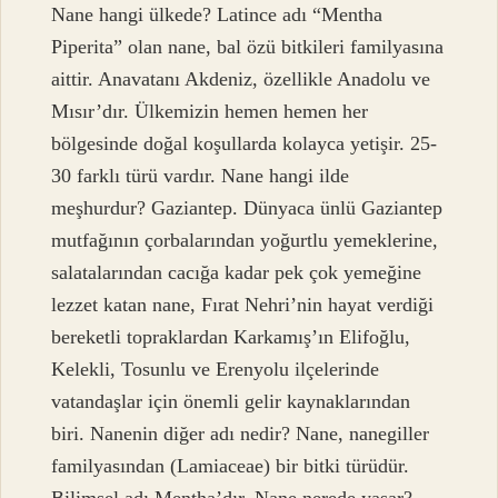
Nane hangi ülkede? Latince adı “Mentha
Piperita” olan nane, bal özü bitkileri familyasına
aittir. Anavatanı Akdeniz, özellikle Anadolu ve
Mısır’dır. Ülkemizin hemen hemen her
bölgesinde doğal koşullarda kolayca yetişir. 25-
30 farklı türü vardır. Nane hangi ilde
meşhurdur? Gaziantep. Dünyaca ünlü Gaziantep
mutfağının çorbalarından yoğurtlu yemeklerine,
salatalarından cacığa kadar pek çok yemeğine
lezzet katan nane, Fırat Nehri’nin hayat verdiği
bereketli topraklardan Karkamış’ın Elifoğlu,
Kelekli, Tosunlu ve Erenyolu ilçelerinde
vatandaşlar için önemli gelir kaynaklarından
biri. Nanenin diğer adı nedir? Nane, nanegiller
familyasından (Lamiaceae) bir bitki türüdür.