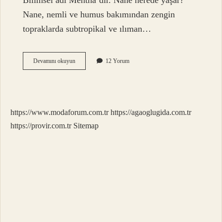
Bilimsel adı Mentha’dır. Nane nerede yaşar?
Nane, nemli ve humus bakımından zengin
topraklarda subtropikal ve ılıman…
Nane
Devamını okuyun
12 Yorum
Hangi
Ülkeli
https://www.modaforum.com.tr
https://agaoglugida.com.tr
https://provir.com.tr
Sitemap