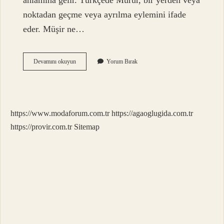
anlamına gelir. Türkçede Murur, bir yerden veya
noktadan geçme veya ayrılma eylemini ifade
eder. Müşir ne…
Musır
Devamını okuyun
Yorum Bırak
Osmanlıca
Ne
Demek
https://www.modaforum.com.tr
https://agaoglugida.com.tr
https://provir.com.tr
Sitemap