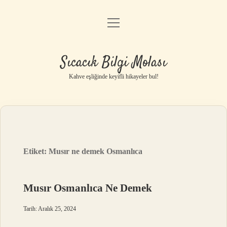
menüyü
Anasayfa
aç
Gizlilik Politikası
Sıcacık Bilgi Molası
Yasal Uyarı
Kahve eşliğinde keyifli hikayeler bul!
Hakkımızda
Etiket:
Musır ne demek Osmanlıca
Musır Osmanlıca Ne Demek
Tarih: Aralık 25, 2024