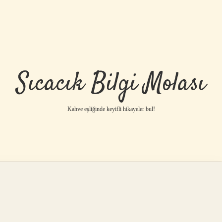
Sıcacık Bilgi Molası
Kahve eşliğinde keyifli hikayeler bul!