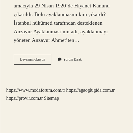
amacıyla 29 Nisan 1920’de Hıyanet Kanunu
çıkarıldı. Bolu ayaklanmasını kim çıkardı?
İstanbul hükümeti tarafından desteklenen
Anzavur Ayaklanması’nın adı, ayaklanmayı
yöneten Anzavur Ahmet’ten…
Tbmm
Devamını okuyun
Yorum Bırak
Karşı
Çıkan
Ayaklanmalar
Nelerdir
https://www.modaforum.com.tr
https://agaoglugida.com.tr
https://provir.com.tr
Sitemap