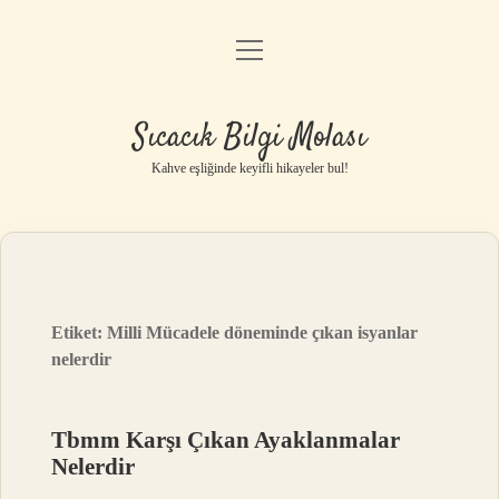
menüyü
Anasayfa
aç
Gizlilik Politikası
Sıcacık Bilgi Molası
Yasal Uyarı
Kahve eşliğinde keyifli hikayeler bul!
Hakkımızda
Etiket:
Milli Mücadele döneminde çıkan isyanlar
nelerdir
Tbmm Karşı Çıkan Ayaklanmalar
Nelerdir