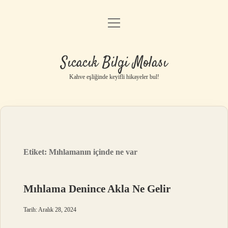
menüyü
Anasayfa
aç
Gizlilik Politikası
Sıcacık Bilgi Molası
Yasal Uyarı
Kahve eşliğinde keyifli hikayeler bul!
Hakkımızda
Etiket:
Mıhlamanın içinde ne var
Mıhlama Denince Akla Ne Gelir
Tarih: Aralık 28, 2024