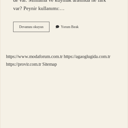
de var. Mıhlama ve kuymak arasında ne fark
var? Peynir kullanımı:…
Mıhlama
Devamını okuyun
Yorum Bırak
Denince
Akla
Ne
Gelir
https://www.modaforum.com.tr
https://agaoglugida.com.tr
https://provir.com.tr
Sitemap