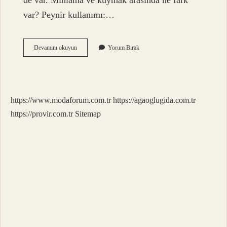
de var. Mıhlama ve kuymak arasında ne fark
var? Peynir kullanımı:…
Mıhlama
Devamını okuyun
Yorum Bırak
Denince
Akla
Ne
Gelir
https://www.modaforum.com.tr
https://agaoglugida.com.tr
https://provir.com.tr
Sitemap