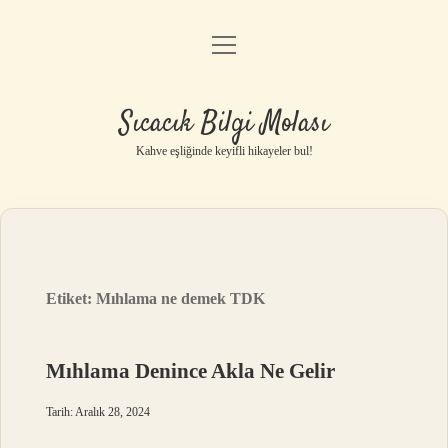
menüyü
Anasayfa
aç
Gizlilik Politikası
Sıcacık Bilgi Molası
Yasal Uyarı
Kahve eşliğinde keyifli hikayeler bul!
Hakkımızda
Etiket:
Mıhlama ne demek TDK
Mıhlama Denince Akla Ne Gelir
Tarih: Aralık 28, 2024