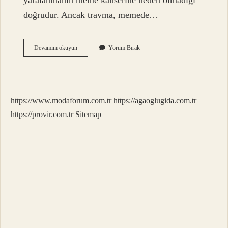
yaralanmanın meme kanserine neden olmadığı
doğrudur. Ancak travma, memede…
Memede
Devamını okuyun
Yorum Bırak
Büzülme
Neden
Olur
https://www.modaforum.com.tr
https://agaoglugida.com.tr
https://provir.com.tr
Sitemap