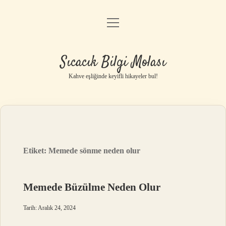
menüyü
Anasayfa
aç
Gizlilik Politikası
Sıcacık Bilgi Molası
Yasal Uyarı
Kahve eşliğinde keyifli hikayeler bul!
Hakkımızda
Etiket:
Memede sönme neden olur
Memede Büzülme Neden Olur
Tarih: Aralık 24, 2024