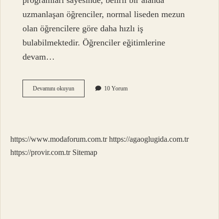
programları sayesinde, belirli bir alanda
uzmanlaşan öğrenciler, normal liseden mezun
olan öğrencilere göre daha hızlı iş
bulabilmektedir. Öğrenciler eğitimlerine
devam…
En
Devamını okuyun
10 Yorum
Iyi
Meslek
Lisesi
Bölümü
Hangisi
https://www.modaforum.com.tr
https://agaoglugida.com.tr
https://provir.com.tr
Sitemap