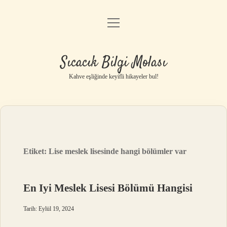
menüyü
Anasayfa
aç
Gizlilik Politikası
Sıcacık Bilgi Molası
Yasal Uyarı
Kahve eşliğinde keyifli hikayeler bul!
Hakkımızda
Etiket:
Lise meslek lisesinde hangi bölümler var
En Iyi Meslek Lisesi Bölümü Hangisi
Tarih: Eylül 19, 2024