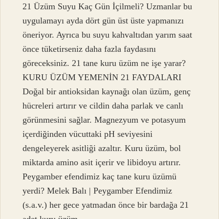
21 Üzüm Suyu Kaç Gün İçilmeli? Uzmanlar bu
uygulamayı ayda dört gün üst üste yapmanızı
öneriyor. Ayrıca bu suyu kahvaltıdan yarım saat
önce tüketirseniz daha fazla faydasını
göreceksiniz. 21 tane kuru üzüm ne işe yarar?
KURU ÜZÜM YEMENİN 21 FAYDALARI
Doğal bir antioksidan kaynağı olan üzüm, genç
hücreleri artırır ve cildin daha parlak ve canlı
görünmesini sağlar. Magnezyum ve potasyum
içerdiğinden vücuttaki pH seviyesini
dengeleyerek asitliği azaltır. Kuru üzüm, bol
miktarda amino asit içerir ve libidoyu artırır.
Peygamber efendimiz kaç tane kuru üzümü
yerdi? Melek Balı | Peygamber Efendimiz
(s.a.v.) her gece yatmadan önce bir bardağa 21