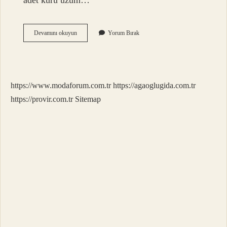
adet kuru üzüm…
21
Devamını okuyun
Yorum Bırak
Adet
Kuru
Üzüm
Kaç
Gün
https://www.modaforum.com.tr
https://agaoglugida.com.tr
Içilmeli
https://provir.com.tr
Sitemap