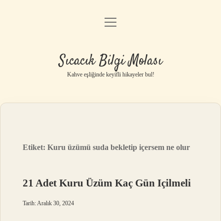
menüyü
Anasayfa
aç
Gizlilik Politikası
Sıcacık Bilgi Molası
Yasal Uyarı
Kahve eşliğinde keyifli hikayeler bul!
Hakkımızda
Etiket:
Kuru üzümü suda bekletip içersem ne olur
21 Adet Kuru Üzüm Kaç Gün Içilmeli
Tarih: Aralık 30, 2024