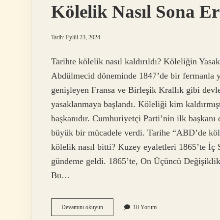
Kölelik Nasıl Sona Er
Tarih: Eylül 23, 2024
Tarihte kölelik nasıl kaldırıldı? Köleliğin Yas
Abdülmecid döneminde 1847’de bir fermanla ya
genişleyen Fransa ve Birleşik Krallık gibi devl
yasaklanmaya başlandı. Köleliği kim kaldırmış
başkanıdır. Cumhuriyetçi Parti’nin ilk başkanı
büyük bir mücadele verdi. Tarihe “ABD’de köle
kölelik nasıl bitti? Kuzey eyaletleri 1865’te İç
gündeme geldi. 1865’te, On Üçüncü Değişiklik 
Bu…
Kölelik
Devamını okuyun
10 Yorum
Nasıl