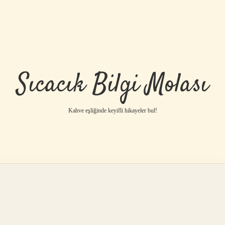
Sıcacık Bilgi Molası
Kahve eşliğinde keyifli hikayeler bul!