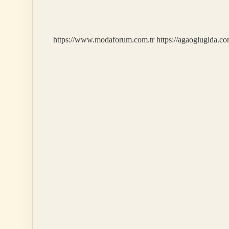
Sona
Erdi
https://www.modaforum.com.tr
https://agaoglugida.co