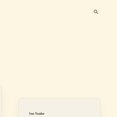
Sidebar
elexbet
tulipbet giriş
Son Yazılar