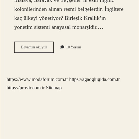
Malaya, Saravak ve Seyşeller’in eski İngiliz
kolonilerinden alınan resmi belgelerdir. İngiltere
kaç ülkeyi yönetiyor? Birleşik Krallık’ın
yönetim sistemi anayasal monarşidir.…
Ingiliz
Devamını okuyun
10 Yorum
Sömürgeleri
Hangi
Ülkeler
https://www.modaforum.com.tr
https://agaoglugida.com.tr
https://provir.com.tr
Sitemap