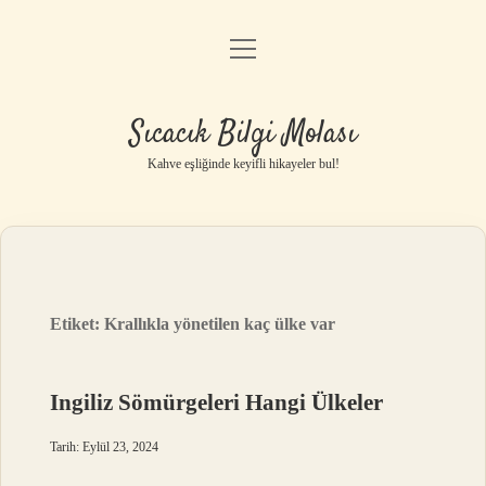
menüyü
Anasayfa
aç
Gizlilik Politikası
Sıcacık Bilgi Molası
Yasal Uyarı
Kahve eşliğinde keyifli hikayeler bul!
Hakkımızda
Etiket:
Krallıkla yönetilen kaç ülke var
Ingiliz Sömürgeleri Hangi Ülkeler
Tarih: Eylül 23, 2024