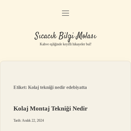
menüyü
Anasayfa
aç
Gizlilik Politikası
Sıcacık Bilgi Molası
Yasal Uyarı
Kahve eşliğinde keyifli hikayeler bul!
Hakkımızda
Etiket:
Kolaj tekniği nedir edebiyatta
Kolaj Montaj Tekniği Nedir
Tarih: Aralık 22, 2024