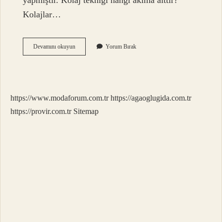
yapmıştır. Kolaj tekniği hangi akıma aittir?
Kolajlar…
Kolaj
Devamını okuyun
Yorum Bırak
Montaj
Tekniği
Nedir
https://www.modaforum.com.tr
https://agaoglugida.com.tr
https://provir.com.tr
Sitemap