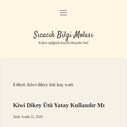
menüyü
Anasayfa
aç
Gizlilik Politikası
Sıcacık Bilgi Molası
Yasal Uyarı
Kahve eşliğinde keyifli hikayeler bul!
Hakkımızda
Etiket:
Kiwi dikey ütü kaç watt
Kiwi Dikey Ütü Yatay Kullanılır Mı
Tarih: Aralık 22, 2024