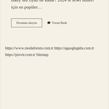
dikey ütü fiyatı ne kadar? 2024’te Kiwi ütüleri
için en popüler…
Kiwi
Devamını okuyun
Yorum Bırak
Dikey
Ütü
Yatay
Kullanılır
Mı
https://www.modaforum.com.tr
https://agaoglugida.com.tr
https://provir.com.tr
Sitemap