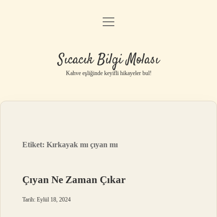
menüyü
Anasayfa
aç
Gizlilik Politikası
Sıcacık Bilgi Molası
Yasal Uyarı
Kahve eşliğinde keyifli hikayeler bul!
Hakkımızda
Etiket:
Kırkayak mı çıyan mı
Çıyan Ne Zaman Çıkar
Tarih: Eylül 18, 2024