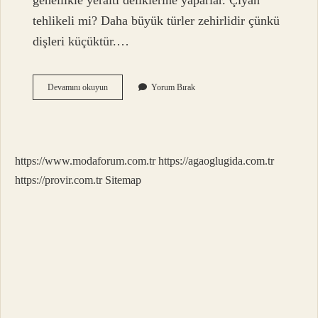
genellikle yeraltı deliklerine yaparlar. Çıyan
tehlikeli mi? Daha büyük türler zehirlidir çünkü
dişleri küçüktür.…
Çıyan
Devamını okuyun
Yorum Bırak
Ne
Zaman
Çıkar
https://www.modaforum.com.tr
https://agaoglugida.com.tr
https://provir.com.tr
Sitemap