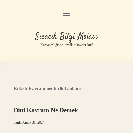
menüyü
Anasayfa
aç
Gizlilik Politikası
Sıcacık Bilgi Molası
Yasal Uyarı
Kahve eşliğinde keyifli hikayeler bul!
Hakkımızda
Etiket:
Kavram nedir dini anlamı
Dini Kavram Ne Demek
Tarih: Aralık 31, 2024