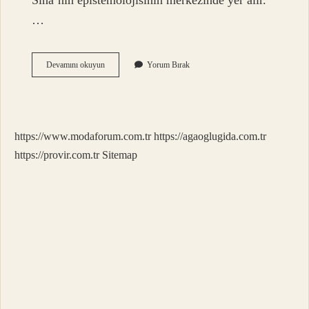
Sina’nın epistemolojisinin merkezinde yer alır.
…
Dini
Devamını okuyun
Yorum Bırak
Kavram
Ne
Demek
https://www.modaforum.com.tr
https://agaoglugida.com.tr
https://provir.com.tr
Sitemap