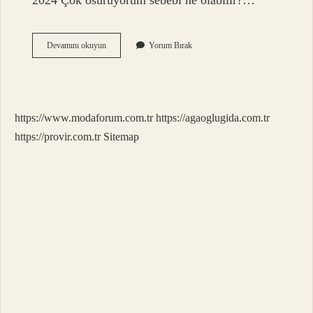
2024 Çok osuruyorum sebebi ne olabilir?…
Gaze
Devamını okuyun
Yorum Bırak
Mi
Gazi
Mi
https://www.modaforum.com.tr
https://agaoglugida.com.tr
https://provir.com.tr
Sitemap