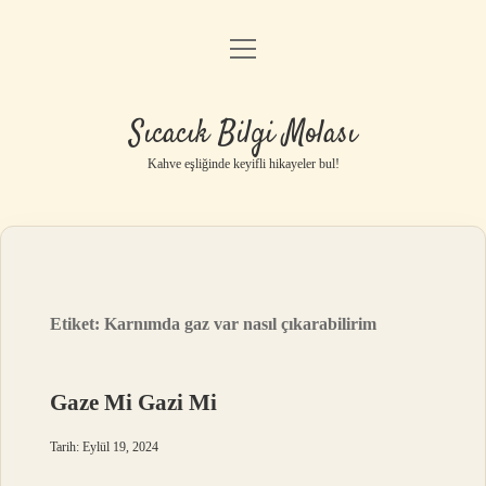
menüyü
Anasayfa
aç
Gizlilik Politikası
Sıcacık Bilgi Molası
Yasal Uyarı
Kahve eşliğinde keyifli hikayeler bul!
Hakkımızda
Etiket:
Karnımda gaz var nasıl çıkarabilirim
Gaze Mi Gazi Mi
Tarih: Eylül 19, 2024