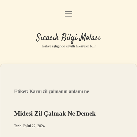
menüyü
Anasayfa
aç
Gizlilik Politikası
Sıcacık Bilgi Molası
Yasal Uyarı
Kahve eşliğinde keyifli hikayeler bul!
Hakkımızda
Etiket:
Karnı zil çalmanın anlamı ne
Midesi Zil Çalmak Ne Demek
Tarih: Eylül 22, 2024