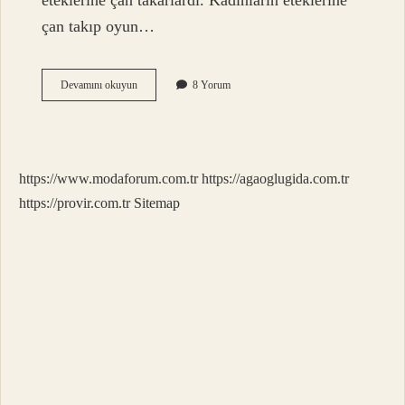
eteklerine çan takarlardı. Kadınların eteklerine
çan takıp oyun…
Midesi
Devamını okuyun
8 Yorum
Zil
Çalmak
Ne
Demek
https://www.modaforum.com.tr
https://agaoglugida.com.tr
https://provir.com.tr
Sitemap