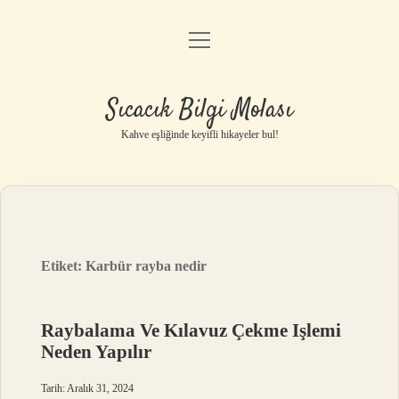
menüyü
Anasayfa
aç
Gizlilik Politikası
Sıcacık Bilgi Molası
Yasal Uyarı
Kahve eşliğinde keyifli hikayeler bul!
Hakkımızda
Etiket:
Karbür rayba nedir
Raybalama Ve Kılavuz Çekme Işlemi
Neden Yapılır
Tarih: Aralık 31, 2024