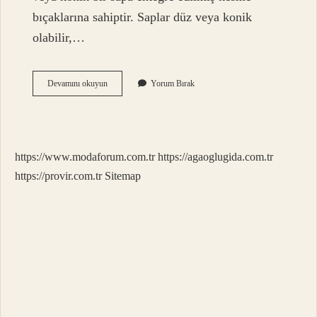
bıçaklarına sahiptir. Saplar düz veya konik
olabilir,…
Raybalama
Devamını okuyun
Yorum Bırak
Ve
Kılavuz
Çekme
Işlemi
Neden
https://www.modaforum.com.tr
https://agaoglugida.com.tr
Yapılır
https://provir.com.tr
Sitemap