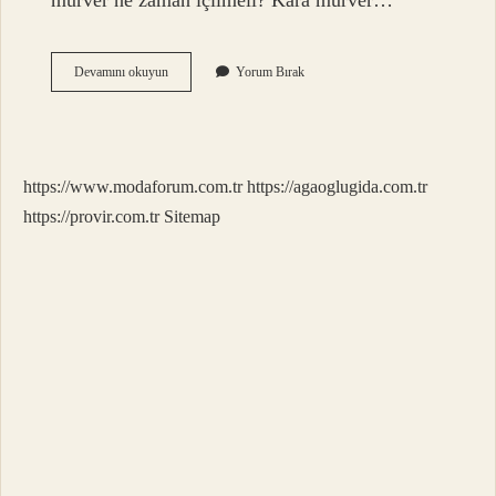
mürver ne zaman içilmeli? Kara mürver…
Mürver
Devamını okuyun
Yorum Bırak
Nerede
Kullanilir
https://www.modaforum.com.tr
https://agaoglugida.com.tr
https://provir.com.tr
Sitemap