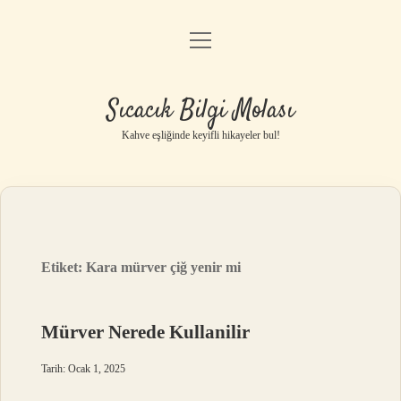
menüyü
Anasayfa
aç
Gizlilik Politikası
Sıcacık Bilgi Molası
Yasal Uyarı
Kahve eşliğinde keyifli hikayeler bul!
Hakkımızda
Etiket:
Kara mürver çiğ yenir mi
Mürver Nerede Kullanilir
Tarih: Ocak 1, 2025