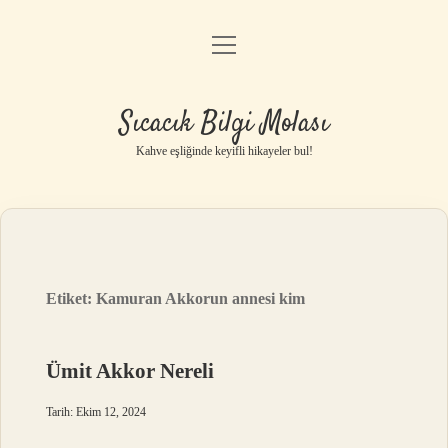
menüyü
Anasayfa
aç
Gizlilik Politikası
Sıcacık Bilgi Molası
Yasal Uyarı
Kahve eşliğinde keyifli hikayeler bul!
Hakkımızda
Etiket:
Kamuran Akkorun annesi kim
Ümit Akkor Nereli
Tarih: Ekim 12, 2024