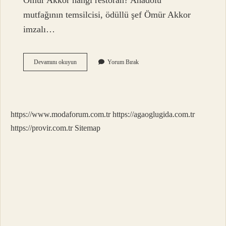
Ömür Akkor hangi restoran? Anadolu
mutfağının temsilcisi, ödüllü şef Ömür Akkor
imzalı…
Ümit
Devamını okuyun
Yorum Bırak
Akkor
Nereli
https://www.modaforum.com.tr
https://agaoglugida.com.tr
https://provir.com.tr
Sitemap