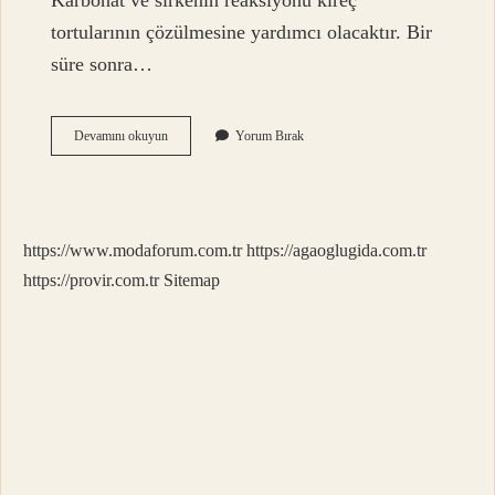
Karbonat ve sirkenin reaksiyonu kireç
tortularının çözülmesine yardımcı olacaktır. Bir
süre sonra…
Kireci
Devamını okuyun
Yorum Bırak
En
Iyi
Ne
Çözer
https://www.modaforum.com.tr
https://agaoglugida.com.tr
https://provir.com.tr
Sitemap