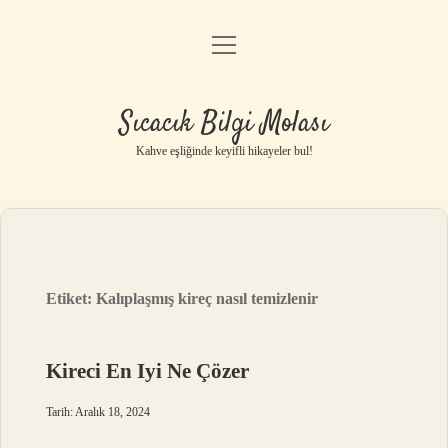
menüyü
Anasayfa
aç
Gizlilik Politikası
Sıcacık Bilgi Molası
Yasal Uyarı
Kahve eşliğinde keyifli hikayeler bul!
Hakkımızda
Etiket:
Kalıplaşmış kireç nasıl temizlenir
Kireci En Iyi Ne Çözer
Tarih: Aralık 18, 2024