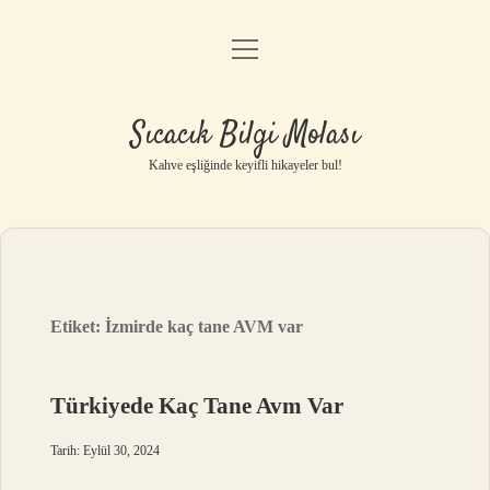
menüyü
Anasayfa
aç
Gizlilik Politikası
Sıcacık Bilgi Molası
Yasal Uyarı
Kahve eşliğinde keyifli hikayeler bul!
Hakkımızda
Etiket:
İzmirde kaç tane AVM var
Türkiyede Kaç Tane Avm Var
Tarih: Eylül 30, 2024