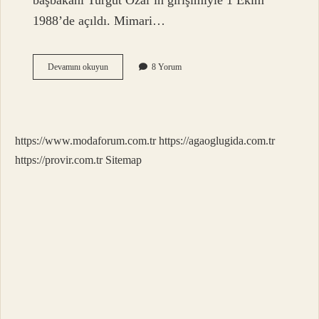
başbakanı Turgut Özal’ın girişimiyle 1 Ekim
1988’de açıldı. Mimari…
Türkiyede
Devamını okuyun
8 Yorum
Kaç
Tane
Avm
Var
https://www.modaforum.com.tr
https://agaoglugida.com.tr
https://provir.com.tr
Sitemap