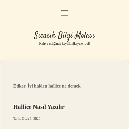
menüyü
Anasayfa
aç
Gizlilik Politikası
Sıcacık Bilgi Molası
Yasal Uyarı
Kahve eşliğinde keyifli hikayeler bul!
Hakkımızda
Etiket:
İyi halden hallice ne demek
Hallice Nasıl Yazılır
Tarih: Ocak 1, 2025