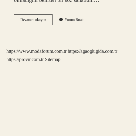
olmadığını belirten bir söz sanatıdır.…
Hallice
Devamını okuyun
Yorum Bırak
Nasıl
Yazılır
https://www.modaforum.com.tr
https://agaoglugida.com.tr
https://provir.com.tr
Sitemap