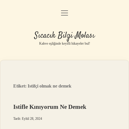
menüyü
Anasayfa
aç
Gizlilik Politikası
Sıcacık Bilgi Molası
Yasal Uyarı
Kahve eşliğinde keyifli hikayeler bul!
Hakkımızda
Etiket:
Istifçi olmak ne demek
Istifle Kınıyorum Ne Demek
Tarih: Eylül 28, 2024