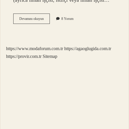
(ayrıca liman işçisi, istifçi veya liman işçisi…
Istifle
Devamını okuyun
8 Yorum
Kınıyorum
Ne
Demek
https://www.modaforum.com.tr
https://agaoglugida.com.tr
https://provir.com.tr
Sitemap