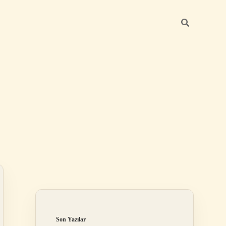
Sidebar
elexbet
tulipbet giriş
Son Yazılar