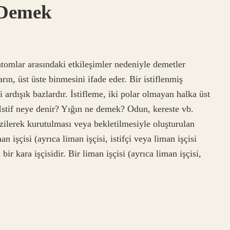
 Demek
atomlar arasındaki etkileşimler nedeniyle demetler
rın, üst üste binmesini ifade eder. Bir istiflenmiş
rdışık bazlardır. İstifleme, iki polar olmayan halka üst
 Istif neye denir? Yığın ne demek? Odun, kereste vb.
izilerek kurutulması veya bekletilmesiyle oluşturulan
an işçisi (ayrıca liman işçisi, istifçi veya liman işçisi
ir kara işçisidir. Bir liman işçisi (ayrıca liman işçisi,