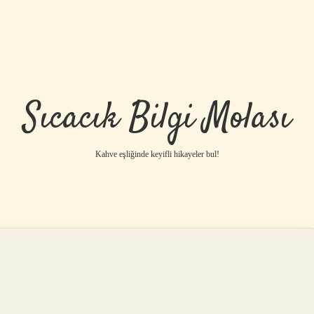
Sıcacık Bilgi Molası
Kahve eşliğinde keyifli hikayeler bul!