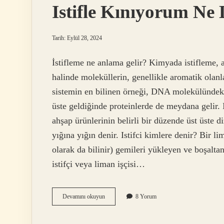
Istifle Kınıyorum Ne
Tarih: Eylül 28, 2024
İstifleme ne anlama gelir? Kimyada istifleme, 
halinde moleküllerin, genellikle aromatik olanla
sistemin en bilinen örneği, DNA molekülündeki a
üste geldiğinde proteinlerde de meydana gelir.
ahşap ürünlerinin belirli bir düzende üst üste d
yığına yığın denir. Istifci kimlere denir? Bir lim
olarak da bilinir) gemileri yükleyen ve boşaltan b
istifçi veya liman işçisi…
Istifle
Devamını okuyun
8 Yorum
Kınıyorum
Ne
Demek