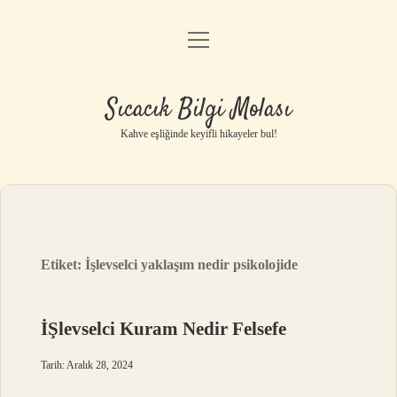
menüyü
Anasayfa
aç
Gizlilik Politikası
Sıcacık Bilgi Molası
Yasal Uyarı
Kahve eşliğinde keyifli hikayeler bul!
Hakkımızda
Etiket:
İşlevselci yaklaşım nedir psikolojide
İŞlevselci Kuram Nedir Felsefe
Tarih: Aralık 28, 2024