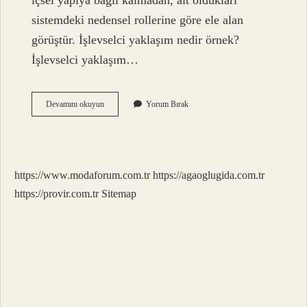
içsel yapıya bağlı kalmadan, ait oldukları
sistemdeki nedensel rollerine göre ele alan
görüştür. İşlevselci yaklaşım nedir örnek?
İşlevselci yaklaşım…
İŞlevselci
Devamını okuyun
Yorum Bırak
Kuram
Nedir
Felsefe
https://www.modaforum.com.tr
https://agaoglugida.com.tr
https://provir.com.tr
Sitemap