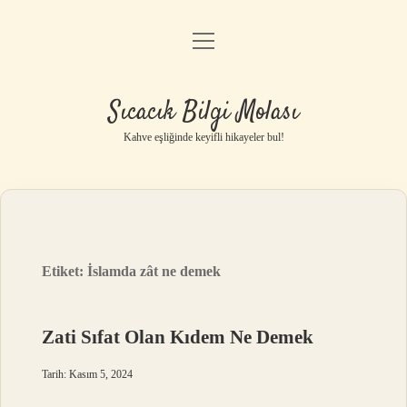
menüyü
Anasayfa
aç
Gizlilik Politikası
Sıcacık Bilgi Molası
Yasal Uyarı
Kahve eşliğinde keyifli hikayeler bul!
Hakkımızda
Etiket:
İslamda zât ne demek
Zati Sıfat Olan Kıdem Ne Demek
Tarih: Kasım 5, 2024