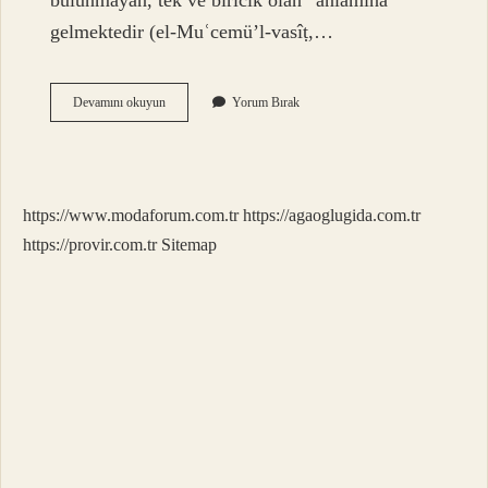
bulunmayan, tek ve biricik olan” anlamına
gelmektedir (el-Muʿcemü’l-vasîṭ,…
Zati
Devamını okuyun
Yorum Bırak
Sıfat
Olan
Kıdem
Ne
Demek
https://www.modaforum.com.tr
https://agaoglugida.com.tr
https://provir.com.tr
Sitemap