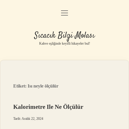
menüyü
Anasayfa
aç
Gizlilik Politikası
Sıcacık Bilgi Molası
Yasal Uyarı
Kahve eşliğinde keyifli hikayeler bul!
Hakkımızda
Etiket:
Isı neyle ölçülür
Kalorimetre Ile Ne Ölçülür
Tarih: Aralık 22, 2024