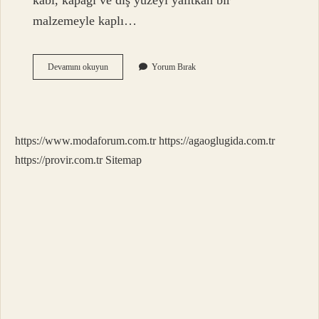
kabı, kapağı ve dış yüzeyi yalıtkan bir
malzemeyle kaplı…
Kalorimetre
Devamını okuyun
Yorum Bırak
Ile
Ne
Ölçülür
https://www.modaforum.com.tr
https://agaoglugida.com.tr
https://provir.com.tr
Sitemap