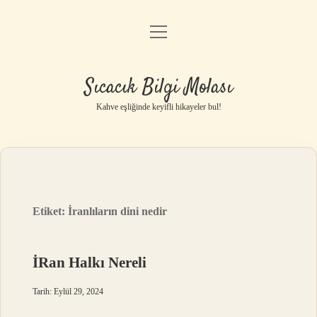
menüyü
Anasayfa
aç
Gizlilik Politikası
Sıcacık Bilgi Molası
Yasal Uyarı
Kahve eşliğinde keyifli hikayeler bul!
Hakkımızda
Etiket:
İranlıların dini nedir
İRan Halkı Nereli
Tarih: Eylül 29, 2024