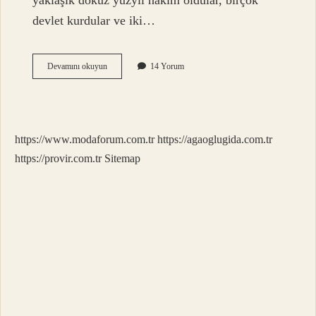
yaklaşık dokuz yüzyıl hakim oldular, birçok
devlet kurdular ve iki…
İRan
Devamını okuyun
14 Yorum
Halkı
Nereli
https://www.modaforum.com.tr
https://agaoglugida.com.tr
https://provir.com.tr
Sitemap