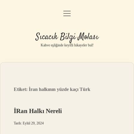
menüyü
Anasayfa
aç
Gizlilik Politikası
Sıcacık Bilgi Molası
Yasal Uyarı
Kahve eşliğinde keyifli hikayeler bul!
Hakkımızda
Etiket:
İran halkının yüzde kaçı Türk
İRan Halkı Nereli
Tarih: Eylül 29, 2024