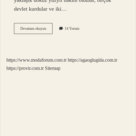
yaklaşık dokuz yüzyıl hakim oldular, birçok
devlet kurdular ve iki…
İRan
Devamını okuyun
14 Yorum
Halkı
Nereli
https://www.modaforum.com.tr
https://agaoglugida.com.tr
https://provir.com.tr
Sitemap