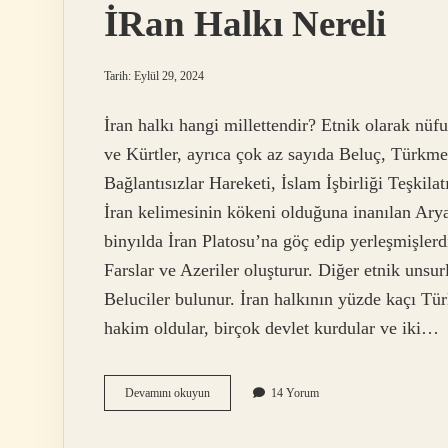
İRan Halkı Nereli
Tarih: Eylül 29, 2024
İran halkı hangi millettendir? Etnik olarak nüfu
ve Kürtler, ayrıca çok az sayıda Beluç, Türkme
Bağlantısızlar Hareketi, İslam İşbirliği Teşkil
İran kelimesinin kökeni olduğuna inanılan Aryan
binyılda İran Platosu’na göç edip yerleşmişlerdi
Farslar ve Azeriler oluşturur. Diğer etnik unsu
Beluciler bulunur. İran halkının yüzde kaçı T
hakim oldular, birçok devlet kurdular ve iki…
İRan
Devamını okuyun
14 Yorum
Halkı
Nereli