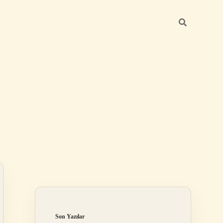
Sidebar
elexbet
tulipbet giriş
Son Yazılar