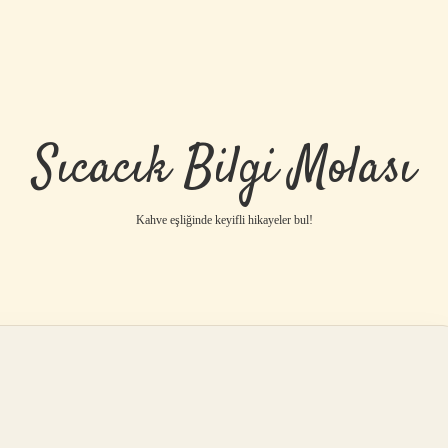
Sıcacık Bilgi Molası
Kahve eşliğinde keyifli hikayeler bul!