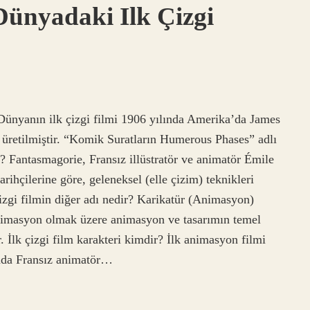
Dünyadaki Ilk Çizgi
? Dünyanın ilk çizgi filmi 1906 yılında Amerika’da James
 üretilmiştir. “Komik Suratların Humerous Phases” adlı
ir? Fantasmagorie, Fransız illüstratör ve animatör Émile
rihçilerine göre, geleneksel (elle çizim) teknikleri
Çizgi filmin diğer adı nedir? Karikatür (Animasyon)
 animasyon olmak üzere animasyon ve tasarımın temel
. İlk çizgi film karakteri kimdir? İlk animasyon filmi
ında Fransız animatör…