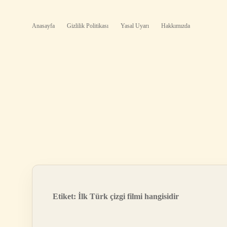
Anasayfa
Gizlilik Politikası
Yasal Uyarı
Hakkımızda
Etiket:
İlk Türk çizgi filmi hangisidir