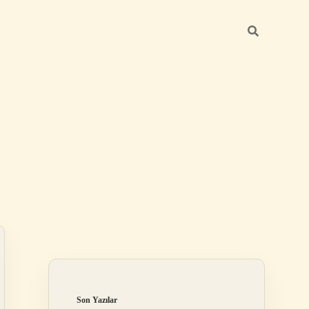
Sidebar
elexbet
tulipbet giriş
Son Yazılar