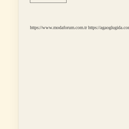
Yılında
Çizilen
Dünyadaki
Ilk
Çizgi
https://www.modaforum.com.tr
https://agaoglugida.co
Filmin
Adı
Nedir