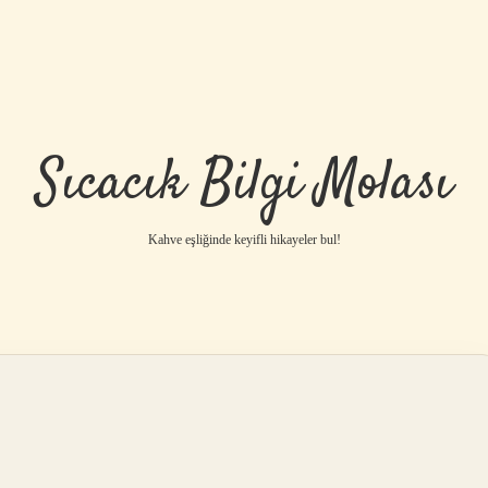
Sıcacık Bilgi Molası
Kahve eşliğinde keyifli hikayeler bul!