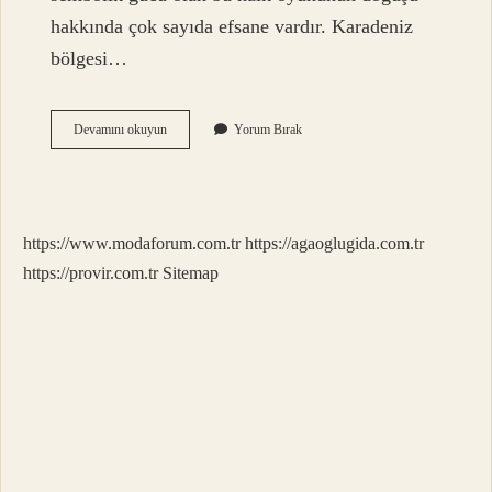
hakkında çok sayıda efsane vardır. Karadeniz
bölgesi…
Çayda
Devamını okuyun
Yorum Bırak
Çıra
Ankarada
Oynanır
Mı
https://www.modaforum.com.tr
https://agaoglugida.com.tr
https://provir.com.tr
Sitemap