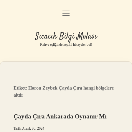
menüyü
Anasayfa
aç
Gizlilik Politikası
Sıcacık Bilgi Molası
Yasal Uyarı
Kahve eşliğinde keyifli hikayeler bul!
Hakkımızda
Etiket:
Horon Zeybek Çayda Çıra hangi bölgelere
aittir
Çayda Çıra Ankarada Oynanır Mı
Tarih: Aralık 30, 2024