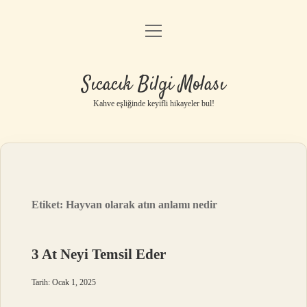
menüyü
Anasayfa
aç
Gizlilik Politikası
Sıcacık Bilgi Molası
Yasal Uyarı
Kahve eşliğinde keyifli hikayeler bul!
Hakkımızda
Etiket:
Hayvan olarak atın anlamı nedir
3 At Neyi Temsil Eder
Tarih: Ocak 1, 2025