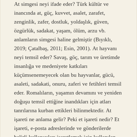
At simgesi neyi ifade eder? Türk kültür ve
inancında at, güç, kuvvet, asalet, zarafet,
zenginlik, zafer, dostluk, yoldaşlık, güven,
özgürlük, sadakat, yaşam, ölüm, arzu vb.
anlamların simgesi haline gelmiştir (Bıyıklı,
2019; Çatalbaş, 2011; Esin, 2001). At hayvanı
neyi temsil eder? Savaş, göç, tarım ve üretimde
insanlığa ve medeniyete katkıları
küçümsenemeyecek olan bu hayvanlar, gücü,
asaleti, sadakati, onuru, zaferi ve fetihleri ​​temsil
eder. Romalıların, yaşamın devamını ve yeniden
doğuşu temsil ettiğine inandıkları için atları
tanrılarına kurban ettikleri bilinmektedir. At
işareti ne anlama gelir? Peki et işareti nedir? Et
işareti, e-posta adreslerinde ve gönderilerde