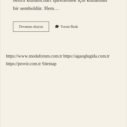
belirli kullanıcıları işaretlemek için kullanılan
bir semboldür. Hem…
3
Devamını okuyun
Yorum Bırak
At
Neyi
Temsil
Eder
https://www.modaforum.com.tr
https://agaoglugida.com.tr
https://provir.com.tr
Sitemap