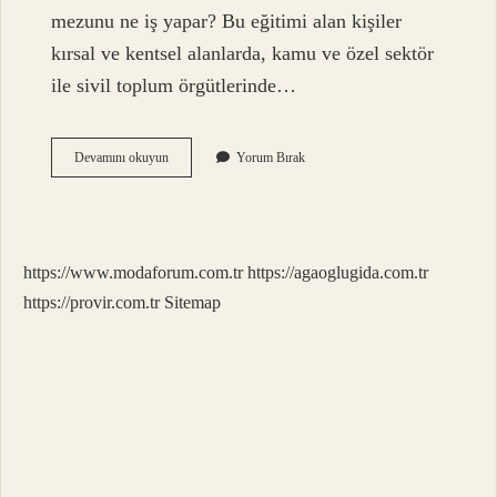
mezunu ne iş yapar? Bu eğitimi alan kişiler
kırsal ve kentsel alanlarda, kamu ve özel sektör
ile sivil toplum örgütlerinde…
Sosyal
Devamını okuyun
Yorum Bırak
Hizmetlerde
Çalışmak
Için
Hangi
Bölüm
https://www.modaforum.com.tr
https://agaoglugida.com.tr
Okunmalı
https://provir.com.tr
Sitemap