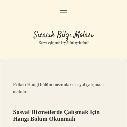
menüyü
Anasayfa
aç
Gizlilik Politikası
Sıcacık Bilgi Molası
Yasal Uyarı
Kahve eşliğinde keyifli hikayeler bul!
Hakkımızda
Etiket:
Hangi bölüm mezunları sosyal çalışmacı
olabilir
Sosyal Hizmetlerde Çalışmak Için
Hangi Bölüm Okunmalı