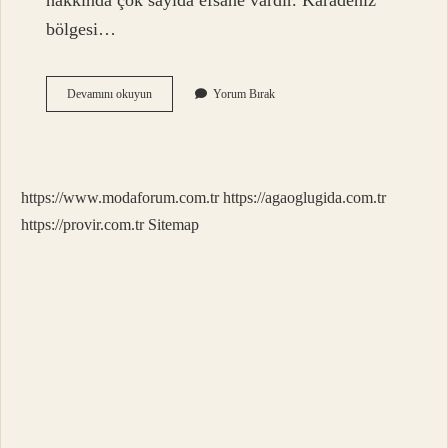
hakkında çok sayıda efsane vardır. Karadeniz
bölgesi…
Çayda
Devamını okuyun
Yorum Bırak
Çıra
Ankarada
Oynanır
Mı
https://www.modaforum.com.tr
https://agaoglugida.com.tr
https://provir.com.tr
Sitemap