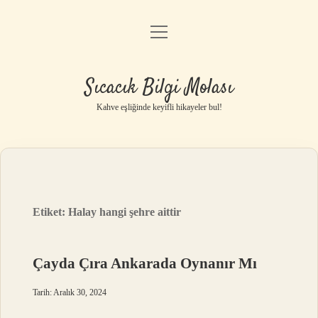
menüyü
Anasayfa
aç
Gizlilik Politikası
Sıcacık Bilgi Molası
Yasal Uyarı
Kahve eşliğinde keyifli hikayeler bul!
Hakkımızda
Etiket:
Halay hangi şehre aittir
Çayda Çıra Ankarada Oynanır Mı
Tarih: Aralık 30, 2024